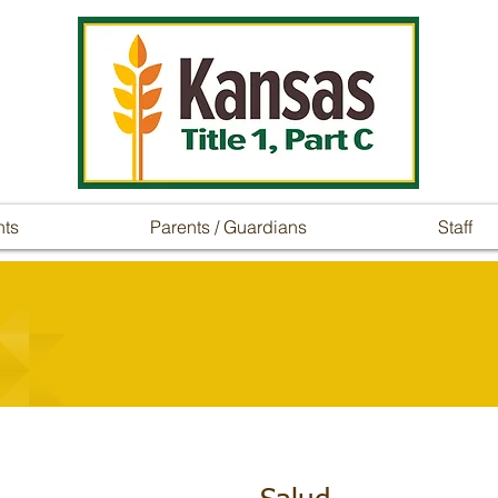
nts
Parents / Guardians
Staff