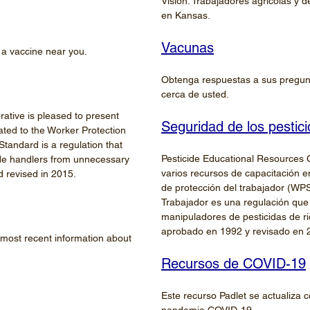
Visión: Trabajadores agrícolas y d
en Kansas.
Vacunas
 a vaccine near you.
Obtenga respuestas a sus pregun
cerca de usted.
ative is pleased to present
Seguridad de los pestic
lated to the Worker Protection
tandard is a regulation that
Pesticide Educational Resources 
cide handlers from unnecessary
varios recursos de capacitación e
d revised in 2015.
de protección del trabajador (WPS
Trabajador es una regulación que 
manipuladores de pesticidas de ri
aprobado en 1992 y revisado en 
 most recent information about
Recursos de COVID-19
Este recurso Padlet se actualiza 